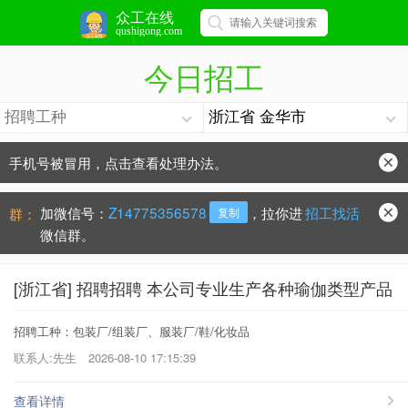
众工在线
qushigong.com
今日招工
手机号被冒用，点击查看处理办法。
防骗常识：
学会这些不上当？
加微信号：
Z14775356578
，拉你进
招工找活
群：
复制
微信群。
[浙江省] 招聘招聘 本公司专业生产各种瑜伽类型产品
招聘工种：包装厂/组装厂、服装厂/鞋/化妆品
联系人:先生
2026-08-10 17:15:39
查看详情