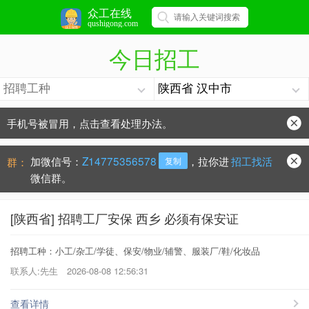
众工在线
qushigong.com
今日招工
手机号被冒用，点击查看处理办法。
防骗常识：
学会这些不上当？
加微信号：
Z14775356578
，拉你进
招工找活
群：
复制
微信群。
[陕西省] 招聘工厂安保 西乡 必须有保安证
招聘工种：小工/杂工/学徒、保安/物业/辅警、服装厂/鞋/化妆品
联系人:先生
2026-08-08 12:56:31
查看详情