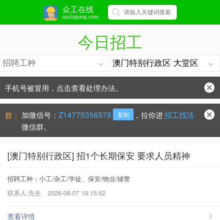
众工在线
qushigong.com
今日招工
手机号被冒用，点击查看处理办法。
防骗常识：
学会这些不上当？
加微信号：
Z14775356578
，拉你进
招工找活
群：
复制
微信群。
[澳门特别行政区] 招1个长期保安 要求人员精神
招聘工种：小工/杂工/学徒、保安/物业/辅警
联系人:先生
2026-08-07 19:15:52
查看详情