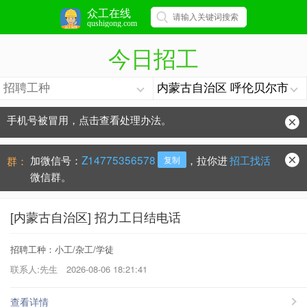
众工在线
qushigong.com
今日招工
手机号被冒用，点击查看处理办法。
防骗常识：
学会这些不上当？
加微信号：
Z14775356578
，拉你进
招工找活
群：
复制
微信群。
[内蒙古自治区] 招力工日结电话
招聘工种：小工/杂工/学徒
联系人:先生
2026-08-06 18:21:41
查看详情