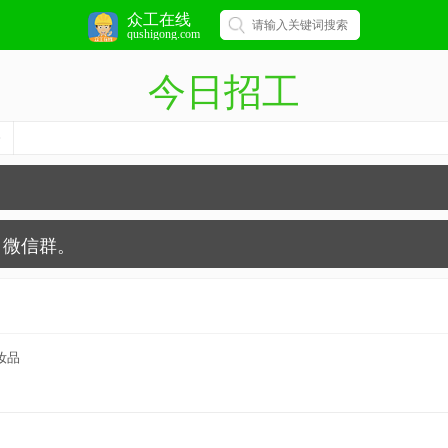
众工在线
qushigong.com
今日招工
微信群。
妆品