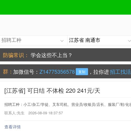
防骗常识：
学会这些不上当？
手机号被冒用，点击查看处理办法。
群：
加微信号：
Z14775356578
，拉你进
招工找活
复制
[江苏省] 可日结 不体检 220 241元/天
招聘工种：小工/杂工/学徒、叉车司机、营业员/收银员/店长、服装厂/鞋/化
联系人:先生
2026-08-09 18:37:57
查看详情