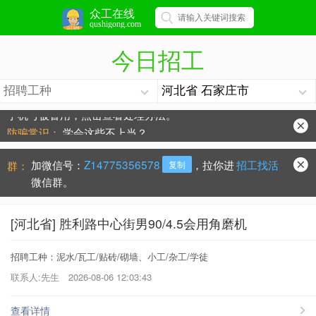
众工在线
qushigong.com
今日招工
手机号被冒用，点击查看处理办法。
防骗常识：
学会这些不上当？
加微信号：
Z14775356578
，拉你进
招工找活
群：
复制
微信群。
[河北省] 胜利路中心街男90/4.5会用角磨机
招聘工种：泥水/瓦工/贴砖/砌墙、小工/杂工/学徒
联系人:先生
2026-08-06 12:03:43
查看详情