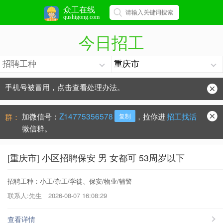
众工在线
qushigong.com
今日招工
手机号被冒用，点击查看处理办法。
防骗常识：
学会这些不上当？
加微信号：
Z14775356578
，拉你进
招工找活
群：
复制
微信群。
[重庆市] 小区招聘保安 男 女都可 53周岁以下
招聘工种：小工/杂工/学徒、保安/物业/辅警
联系人:先生
2026-08-07 16:08:29
查看详情