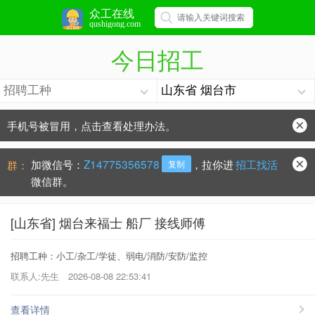
众工在线
qushigong.com
今日招工
手机号被冒用，点击查看处理办法。
防骗常识：
学会这些不上当？
加微信号：
Z14775356578
，拉你进
招工找活
群：
复制
微信群。
[山东省] 烟台来福士 船厂 接线师傅
招聘工种：小工/杂工/学徒、弱电/消防/安防/监控
联系人:先生
2026-08-08 22:53:41
查看详情