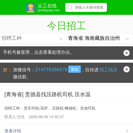
众工在线
qushigong.com
今日招工
手机号被冒用，点击查看处理办法。
防骗常识：
学会这些不上当？
加微信号：
Z14775356578
，拉你进
招工找活
群：
复制
微信群。
[青海省] 贵德县找压路机司机 压水温
招聘工种：货车司机/高栏、压路机/摊铺机、其他司机
联系人:先生
2026-08-08 14:50:37
查看详情