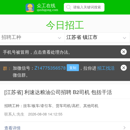
众工在线
qushigong.com
今日招工
手机号被冒用，点击查看处理办法。
防骗常识：
学会这些不上当？
加微信号：
Z14775356578
，拉你进
招工找活
群：
复制
微信群。
[江苏省] 利速达粮油公司招聘 B2司机 包括干活
招聘工种：挂车/板车/牵引车、货车司机/高栏、其他司机
联系人:先生
2026-08-08 14:12:55
查看详情