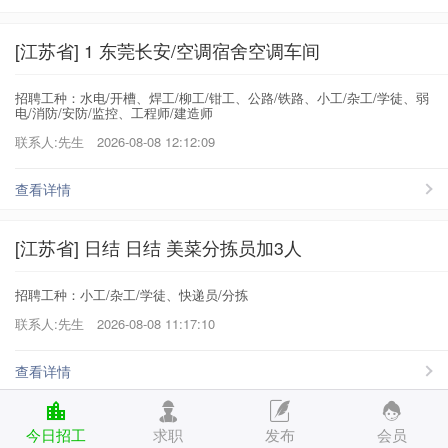
[江苏省] 1 东莞长安/空调宿舍空调车间
招聘工种：水电/开槽、焊工/柳工/钳工、公路/铁路、小工/杂工/学徒、弱
电/消防/安防/监控、工程师/建造师
联系人:先生
2026-08-08 12:12:09
查看详情
[江苏省] 日结 日结 美菜分拣员加3人
招聘工种：小工/杂工/学徒、快递员/分拣
联系人:先生
2026-08-08 11:17:10
查看详情
[江苏省] 招聘 车间普工长期工1名 试电 放配件
今日招工
求职
发布
会员