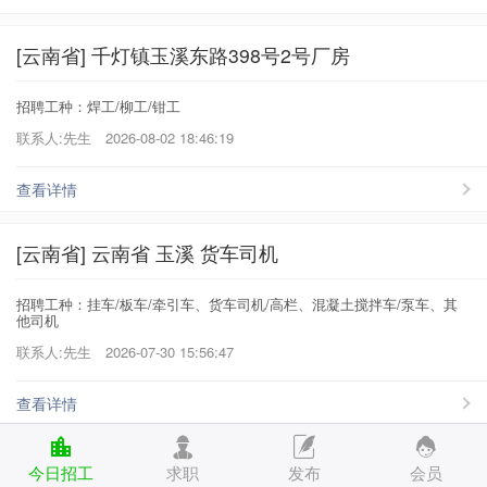
[云南省] 千灯镇玉溪东路398号2号厂房
招聘工种：焊工/柳工/钳工
联系人:先生
2026-08-02 18:46:19
查看详情
[云南省] 云南省 玉溪 货车司机
招聘工种：挂车/板车/牵引车、货车司机/高栏、混凝土搅拌车/泵车、其
他司机
联系人:先生
2026-07-30 15:56:47
查看详情
[云南省] 炼油厂项目 零基础可学
今日招工
求职
发布
会员