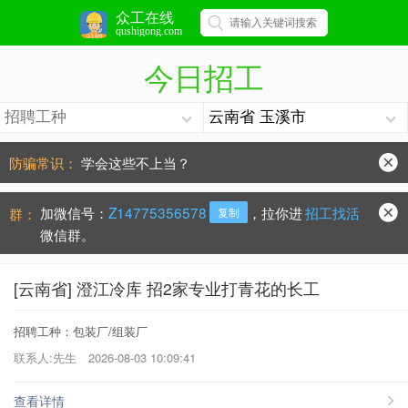
众工在线
qushigong.com
今日招工
防骗常识：
学会这些不上当？
手机号被冒用，点击查看处理办法。
加微信号：
Z14775356578
，拉你进
招工找活
群：
复制
微信群。
[云南省] 澄江冷库 招2家专业打青花的长工
招聘工种：包装厂/组装厂
联系人:先生
2026-08-03 10:09:41
查看详情