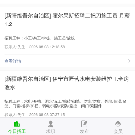
[新疆维吾尔自治区] 霍尔果斯招聘二把刀施工员 月薪
1.2
招聘工种：小工/杂工/学徒、施工员/放线
联系人:先生
2026-08-08 12:18:58
查看详情
[新疆维吾尔自治区] 伊宁市匠营水电安装维护 1.全房
改水
招聘工种：水电/开槽、泥水/瓦工/贴砖/砌墙、防水/防腐、外墙/保温/吊
篮、门窗/楼梯/护栏、弱电/消防/安防/监控、阀门/紧固件
联系人:先生
2026-08-08 07:37:15
查看详情
今日招工
求职
发布
会员