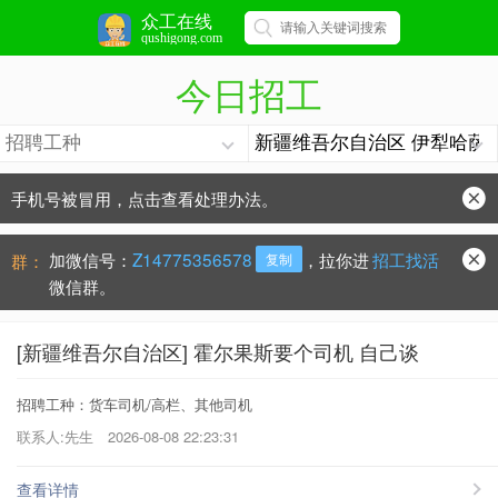
众工在线
qushigong.com
今日招工
手机号被冒用，点击查看处理办法。
防骗常识：
学会这些不上当？
加微信号：
Z14775356578
，拉你进
招工找活
群：
复制
微信群。
[新疆维吾尔自治区] 霍尔果斯要个司机 自己谈
招聘工种：货车司机/高栏、其他司机
联系人:先生
2026-08-08 22:23:31
查看详情