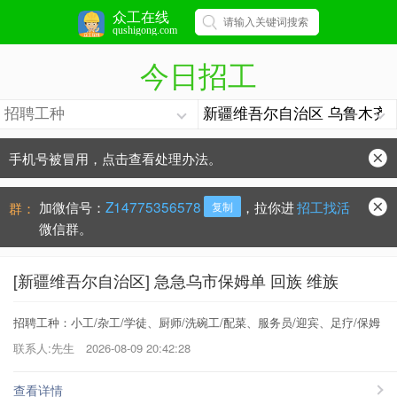
众工在线
qushigong.com
今日招工
手机号被冒用，点击查看处理办法。
防骗常识：
学会这些不上当？
加微信号：
Z14775356578
，拉你进
招工找活
群：
复制
微信群。
[新疆维吾尔自治区] 急急乌市保姆单 回族 维族
招聘工种：小工/杂工/学徒、厨师/洗碗工/配菜、服务员/迎宾、足疗/保姆
联系人:先生
2026-08-09 20:42:28
查看详情