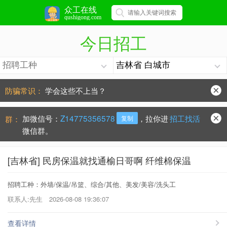
众工在线
qushigong.com
今日招工
防骗常识：
学会这些不上当？
手机号被冒用，点击查看处理办法。
加微信号：
Z14775356578
，拉你进
招工找活
群：
复制
微信群。
[吉林省] 民房保温就找通榆日哥啊 纤维棉保温
招聘工种：外墙/保温/吊篮、综合/其他、美发/美容/洗头工
联系人:先生
2026-08-08 19:36:07
查看详情