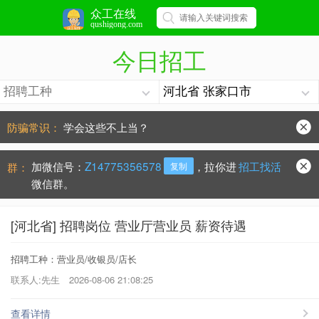
众工在线
qushigong.com
今日招工
防骗常识：
学会这些不上当？
手机号被冒用，点击查看处理办法。
加微信号：
Z14775356578
，拉你进
招工找活
群：
复制
微信群。
[河北省] 招聘岗位 营业厅营业员 薪资待遇
招聘工种：营业员/收银员/店长
联系人:先生
2026-08-06 21:08:25
查看详情