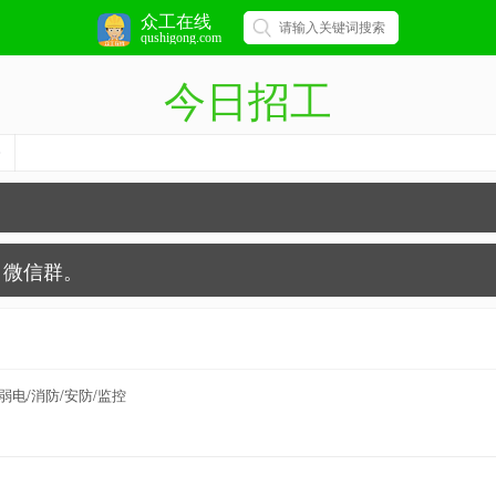
众工在线
qushigong.com
今日招工
微信群。
弱电/消防/安防/监控