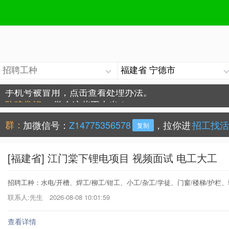
手机号被冒用，点击查看处理办法。
防骗常识：
学会这些不上当？
群：
加微信号：
Z14775356578
，拉你进
招工找活
复制
[福建省] 江门棠下锂电项目 视频面试 电工大工
招聘工种：水电/开槽、焊工/柳工/钳工、小工/杂工/学徒、门窗/楼梯/护栏、
联系人:先生
2026-08-08 10:01:59
查看详情