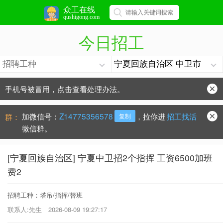
众工在线
qushigong.com
今日招工
手机号被冒用，点击查看处理办法。
防骗常识：
学会这些不上当？
加微信号：
Z14775356578
，拉你进
招工找活
群：
复制
微信群。
[宁夏回族自治区] 宁夏中卫招2个指挥 工资6500加班
费2
招聘工种：塔吊/指挥/替班
联系人:先生
2026-08-09 19:27:17