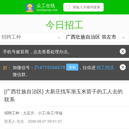
众工在线
qushigong.com
今日招工
手机号被冒用，点击查看处理办法。
防骗常识：
学会这些不上当？
加微信号：
Z14775356578
，拉你进
招工找活
群：
复制
微信群。
[广西壮族自治区] 大新庄找车渐玉米苗子的工人去的
联系
招聘工种：土石方、小工/杂工/学徒
联系人:先生
2026-08-07 09:51:07