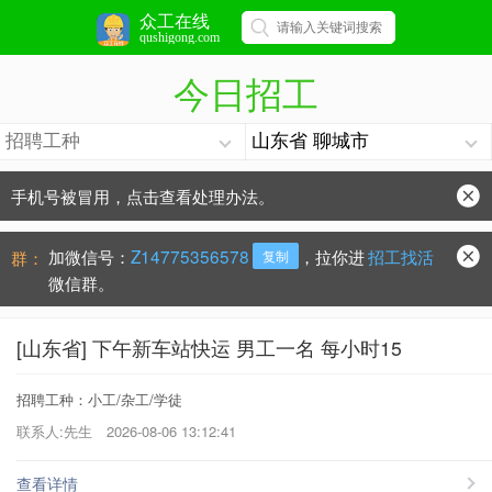
众工在线
qushigong.com
今日招工
手机号被冒用，点击查看处理办法。
防骗常识：
学会这些不上当？
加微信号：
Z14775356578
，拉你进
招工找活
群：
复制
微信群。
[山东省] 下午新车站快运 男工一名 每小时15
招聘工种：小工/杂工/学徒
联系人:先生
2026-08-06 13:12:41
查看详情