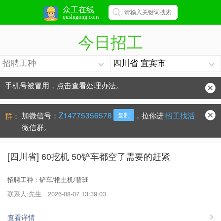
众工在线
qushigong.com
今日招工
手机号被冒用，点击查看处理办法。
防骗常识：
学会这些不上当？
加微信号：
Z14775356578
，拉你进
招工找活
群：
复制
微信群。
[四川省] 60挖机 50铲车都空了需要的赶紧
招聘工种：铲车/推土机/替班
联系人:先生
2026-08-07 13:39:03
查看详情