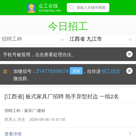
众工在线
qushigong.com
今日招工
手机号被冒用，点击查看处理办法。
防骗常识：
学会这些不上当？
加微信号：
Z14775356578
，拉你进
招工找活
群：
复制
微信群。
[江西省] 板式家具厂招聘 熟手异型封边 一组2名
招聘工种：家具厂/建材
联系人:先生
2026-08-08 14:47:05
查看详情