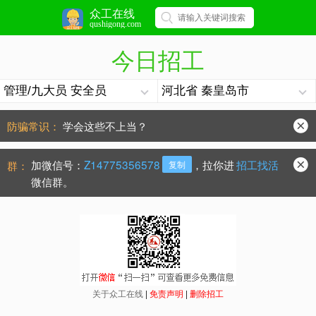
众工在线
qushigong.com
今日招工
防骗常识：
学会这些不上当？
手机号被冒用，点击查看处理办法。
加微信号：
Z14775356578
，拉你进
招工找活
群：
复制
微信群。
关于众工在线
|
免责声明
|
删除招工