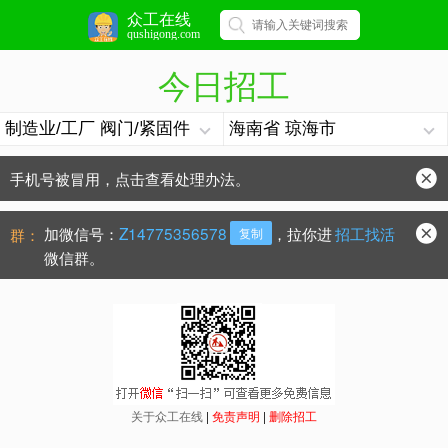
众工在线
qushigong.com
今日招工
手机号被冒用，点击查看处理办法。
防骗常识：
学会这些不上当？
加微信号：
Z14775356578
，拉你进
招工找活
群：
复制
微信群。
关于众工在线
|
免责声明
|
删除招工